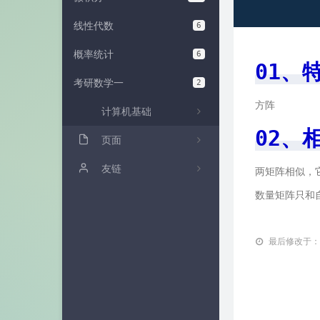
线性代数
6
概率统计
6
01、
考研数学一
2
方阵
计算机基础
02、
页面
友链
两矩阵相似，
数量矩阵只和
最后修改于：2