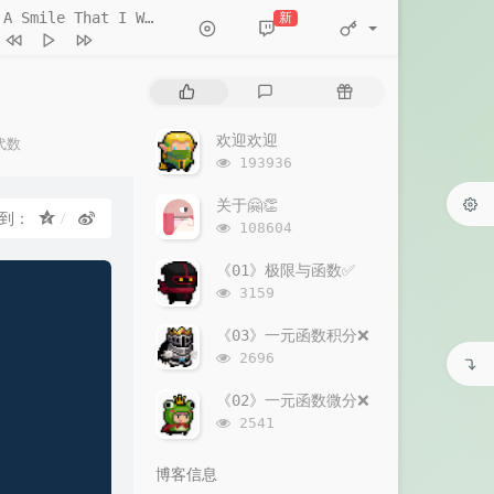
A Smile That I Would Never See Again
新
- Kitti Kuremanee
Ticket (Day Trip)
kiat Sakveerakul / August
A Smile That I Would Never
热
最
随
Again
Kitti Kuremanee
Playground
Kitti Kuremanee
门
新
机
文
评
文
欢迎欢迎
Old Chinese Song
代数
章
论
章
浏
193936
Kitti Kuremanee
淤青
刘昊霖
览
次
关于🤗👏
我可以坐你旁边吗
厘小白
享到：
数：
浏
108604
For You To Be Here
览
次
《01》极限与函数✅
Tom Rosenthal
情人知己
叶蒨文
数：
浏
3159
览
当初就不该学php
黄灰红
次
《03》一元函数积分❌
数：
浏
2696
览
次
《02》一元函数微分❌
数：
浏
2541
览
次
博客信息
数：