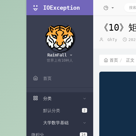
IOException
《10》
博
发
GhTy
20
主：
布
时
RainFall
间：
首页
正
世界上有10种人
首页
分类
默认分类
2
大学数学基础
微积分
14