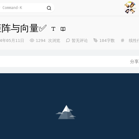
1
Choo
2
矩阵与向量✅
Band
See 
3
4
分
24年05月11日
1294 次浏览
暂无评论
104字数
线性
类：
5
6
文
分
7
8
9